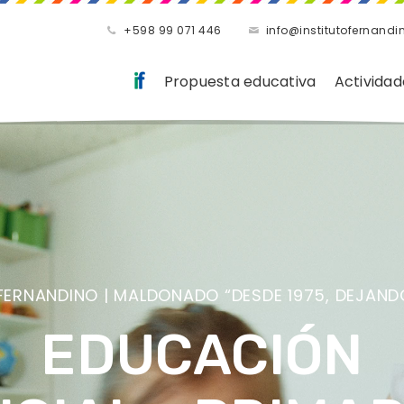
+598 99 071 446
info@institutofernandi
Propuesta educativa
Actividad
FERNANDINO | MALDONADO “DESDE 1975, DEJAND
ESTA BASADA 