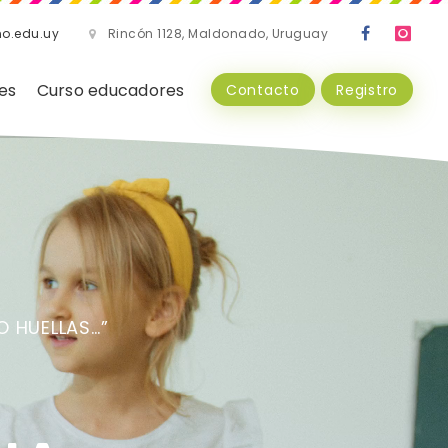
no.edu.uy
Rincón 1128, Maldonado, Uruguay
es
Curso educadores
Contacto
Registro
O HUELLAS…”
EN VALORES